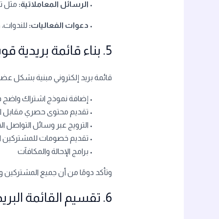
•
الرسائل المعاملاتية:
مثل تأ
•
دعوات الفعاليات:
للندوات، 
5. بناء قائمة بريدية قوية وتنميتها
قائمة بريد إلكتروني مبنية بشكل عضوي
• إضافة نموذج اشتراك واضح
• تقديم محتوى حصري مقابل ال
• الترويج عبر وسائل التواصل ال
• تقديم خصومات للمشتركين ا
• برامج الإحالة والمكافآت
وتأكد دومًا من أن جميع المشتركين وا
6. تقسيم القائمة البريدية لزيادة التخصيص