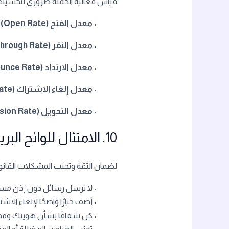
قياس فعالية الحملة ضروري لتحسينها
•
معدل الفتح (Open Rate):
•
معدل النقر (Click-Through Rate):
•
معدل الارتداد (Bounce Rate):
•
معدل إلغاء الاشتراك (Unsubscribe Rate):
•
معدل التحويل (Conversion Rate):
10. الامتثال للوائح البريد الإلكتروني
لضمان الثقة وتجنب المشكلات القانونية، يجب ال
• لا ترسل رسائل دون إذن مس
• أضف خيارًا واضحًا لإلغاء الا
• كن شفافًا بشأن هويتك ومحت