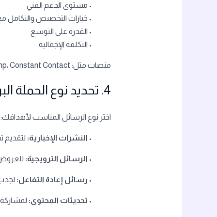
• مستوى الدعم الفني
• خيارات التخصيص والتكامل مع
• القدرة على التوسع
• التكلفة الإجمالية
منصات مثل: Mailchimp، Constant Contact، وKlaviyo تُعد من أبرز الخيارات.
4. تحديد نوع الحملة البريدية
اختر نوع الرسائل المناسب لأهدافك:
•
النشرات الإخبارية:
لتقديم ت
•
الرسائل الترويجية:
للعروض 
•
رسائل إعادة التفاعل:
لجذب 
•
تحديثات المحتوى:
لمشاركة م