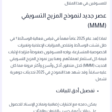
للمسوقين في هذا المقال.
عصر جديد لنموذج المزيج التسويقي
(MMM)
لماذا يُعد عام 2025 عاماً مهماً في قياس فعالية الوسائط؟ في
ظل تشتت الوسائط وتقلص الميزانيات الإعلانية وتغيرات
الخصوصية المتسارعة، يواجه المسوقون ضغوطاً متزايدة لإثبات
قيمة كل استثمار لعملائهم. وهنا يبرز نموذج المزيج التسويقي
الحديث (MMM) كحل متطور، أذكى وأسرع وأكثر مرونة مما كان
عليه سابقاً. وقد شهد هذا النموذج في 2025 تحديثات جوهرية
تشمل:
تفصيل أدق للبيانات
يمكن دمجه مع اختبارات إضافية ونماذج الإسناد للحصول
على بيانات أعمق حسب القنوات والفئات.